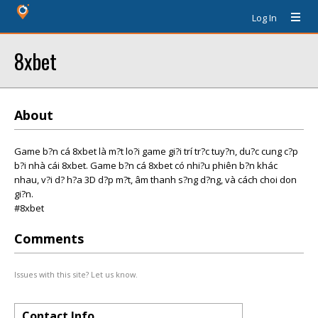
Log In
8xbet
About
Game b?n cá 8xbet là m?t lo?i game gi?i trí tr?c tuy?n, du?c cung c?p
b?i nhà cái 8xbet. Game b?n cá 8xbet có nhi?u phiên b?n khác
nhau, v?i d? h?a 3D d?p m?t, âm thanh s?ng d?ng, và cách choi don
gi?n.
#8xbet
Comments
Issues with this site? Let us know.
Contact Info